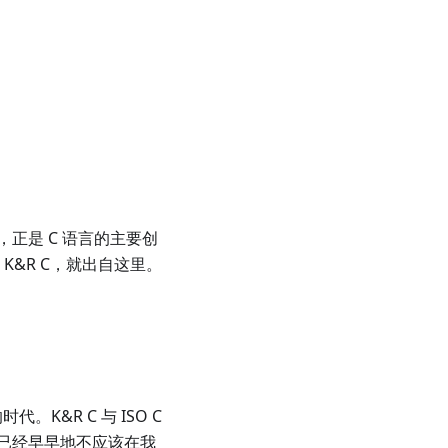
hie，正是 C 语言的主要创
K&R C，就出自这里。
。K&R C 与 ISO C
已经早早地不应该在我