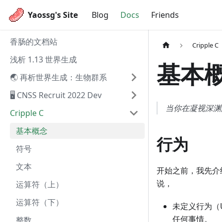
Yaossg's Site
Blog
Docs
Friends
香肠的文档站
Cripple C
浅析 1.13 世界生成
基本
🌏 再析世界生成：生物群系
🖥️ CNSS Recruit 2022 Dev
当你在凝视深渊
Cripple C
基本概念
行为
符号
文本
开始之前，我先介
说，
运算符（上）
运算符（下）
未定义行为（U
任何事情。
整数